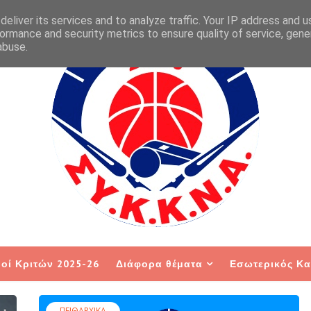
eliver its services and to analyze traffic. Your IP address and 
ormance and security metrics to ensure quality of service, gen
abuse.
οί Κριτών 2025-26
Διάφορα θέματα
Εσωτερικός Κα
ΠΕΙΘΑΡΧΙΚΑ