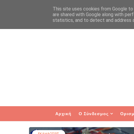
This site uses cookies from Google to d
are shared with Google along with perf
statistics, and to detect and address 
Αρχική
Ο Σύνδεσμος
Ορισμ
ΕΚΔΗΛΩΣΕΙΣ