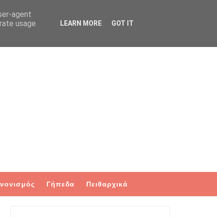
user-agent
erate usage
LEARN MORE
GOT IT
νονισμός
Γήπεδα
Πειθαρχικά