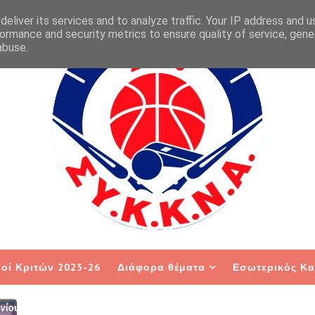
eliver its services and to analyze traffic. Your IP address and 
ormance and security metrics to ensure quality of service, gen
abuse.
οί Κριτών 2025-26
Διάφορα θέματα
Εσωτερικός Κα