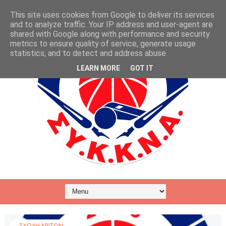
This site uses cookies from Google to deliver its services
and to analyze traffic. Your IP address and user-agent are
shared with Google along with performance and security
metrics to ensure quality of service, generate usage
statistics, and to detect and address abuse.
LEARN MORE
GOT IT
ΣΧΟΛΗ ΚΡΙΤΩΝ