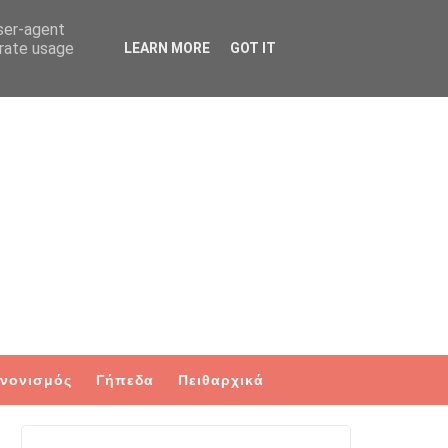
user-agent
erate usage
LEARN MORE
GOT IT
νονισμός
Γήπεδα
Πειθαρχικά