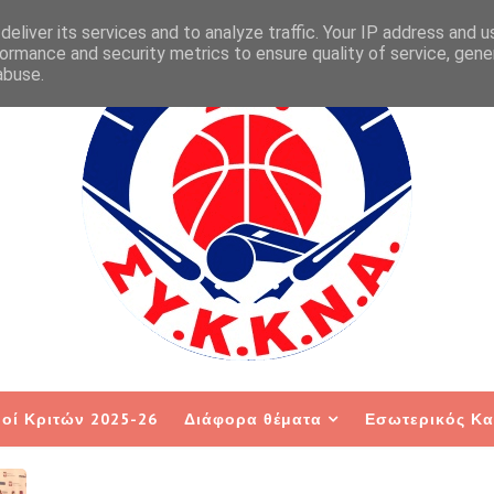
eliver its services and to analyze traffic. Your IP address and 
ormance and security metrics to ensure quality of service, gen
abuse.
οί Κριτών 2025-26
Διάφορα θέματα
Εσωτερικός Κα