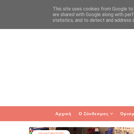
This site uses cookies from Google to d
are shared with Google along with perf
statistics, and to detect and address 
Αρχική
Ο Σύνδεσμος
Ορισμ
ΑΝΑΚΟΙΝΩΣΕΙΣ