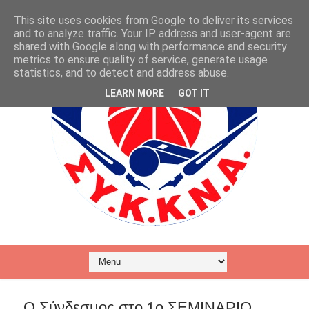
This site uses cookies from Google to deliver its services
and to analyze traffic. Your IP address and user-agent are
shared with Google along with performance and security
metrics to ensure quality of service, generate usage
statistics, and to detect and address abuse.
LEARN MORE
GOT IT
Ο Σύνδεσμος στο 1ο ΣΕΜΙΝΑΡΙΟ