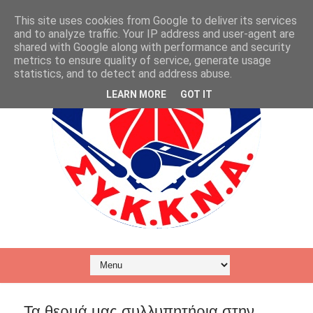
This site uses cookies from Google to deliver its services
and to analyze traffic. Your IP address and user-agent are
shared with Google along with performance and security
metrics to ensure quality of service, generate usage
statistics, and to detect and address abuse.
LEARN MORE
GOT IT
Τα θερμά μας συλλυπητήρια στην