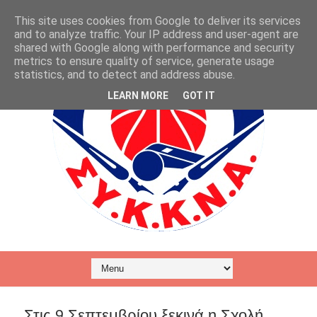
This site uses cookies from Google to deliver its services
and to analyze traffic. Your IP address and user-agent are
shared with Google along with performance and security
metrics to ensure quality of service, generate usage
statistics, and to detect and address abuse.
LEARN MORE
GOT IT
Στις 9 Σεπτεμβρίου ξεκινά η Σχολή